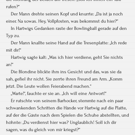
rufen?“
Der Mann drehte seinen Kopf und knurrte: „Da ist ja noch
einer. Na sowas. Hey, Vollpfosten, was bekommst du hier?“
In Hartwigs Gedanken raste der Bowlingball gerade auf den
Typ zu.
Der Mann knallte seine Hand auf die Tresenplatte: „Ich rede
mit dir!“
Hartwig sagte kalt: „Was ich hier verdiene, geht Sie nichts
an!“
Die Blondine blickte ihm ins Gesicht und das, was sie da
sah, gefiel ihr nicht. Sie zerrte ihren Freund am Arm. „Komm
jetzt. Die Leute wollen Feierabend machen.“
„Warte!“, fauchte er sie an. „Ich will eine Antwort!“
Er rutschte von seinem Barhocker, stemmte nach ein paar
schwankenden Schritten die Hände vor Hartwig auf die Platte,
auf der die Gäste nach dem Spielen die Schuhe abstellten, und
höhnte: „Du verdienst hier was? Unglaublich! Soll ich dir
sagen, was du gleich von mir kriegst?“