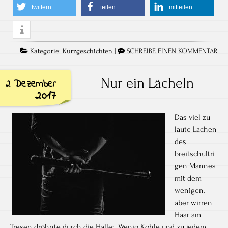
twittern
teilen
mitteilen
Kategorie:
Kurzgeschichten
|
SCHREIBE EINEN KOMMENTAR
Nur ein Lächeln
2 Dezember
2017
Das viel zu
laute Lachen
des
breitschultri
gen Mannes
mit dem
wenigen,
aber wirren
Haar am
Tresen dröhnte durch die Halle: „Wenig Kohle und zu jedem