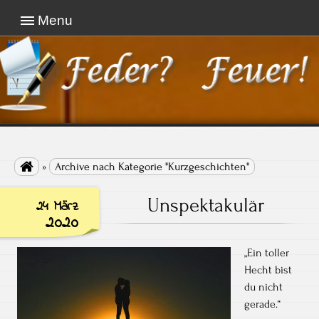
Menu
Vertraue niemandem, dessen Fernseher größer
ist als sein Bücherschrank
Feder Feuer!

»
Archive nach Kategorie "Kurzgeschichten"
Unspektakulär
24 März
2020
„Ein toller
Hecht bist
du nicht
gerade.“