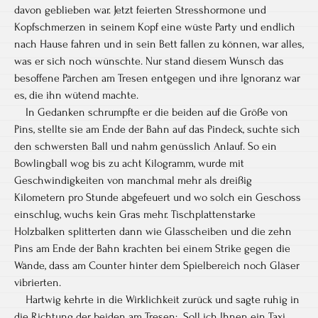
davon geblieben war. Jetzt feierten Stresshormone und
Kopfschmerzen in seinem Kopf eine wüste Party und endlich
nach Hause fahren und in sein Bett fallen zu können, war alles,
was er sich noch wünschte. Nur stand diesem Wunsch das
besoffene Pärchen am Tresen entgegen und ihre Ignoranz war
es, die ihn wütend machte.
In Gedanken schrumpfte er die beiden auf die Größe von
Pins, stellte sie am Ende der Bahn auf das Pindeck, suchte sich
den schwersten Ball und nahm genüsslich Anlauf. So ein
Bowlingball wog bis zu acht Kilogramm, wurde mit
Geschwindigkeiten von manchmal mehr als dreißig
Kilometern pro Stunde abgefeuert und wo solch ein Geschoss
einschlug, wuchs kein Gras mehr. Tischplattenstarke
Holzbalken splitterten dann wie Glasscheiben und die zehn
Pins am Ende der Bahn krachten bei einem Strike gegen die
Wände, dass am Counter hinter dem Spielbereich noch Gläser
vibrierten.
Hartwig kehrte in die Wirklichkeit zurück und sagte ruhig in
die Richtung der beiden am Tresen: „Soll ich Ihnen ein Taxi