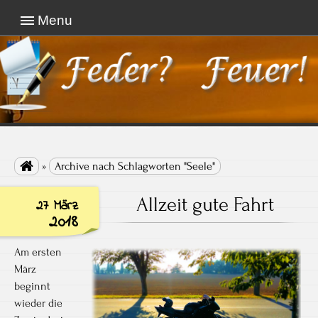
Menu
Vertraue niemandem, dessen Fernseher größer
ist als sein Bücherschrank
Feder Feuer!

»
Archive nach Schlagworten "Seele"
Allzeit gute Fahrt
27 März
2018
Am ersten
März
beginnt
wieder die